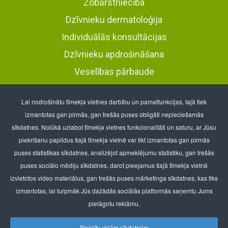
Zobārstniecība
Dzīvnieku dermatoloģija
Individuālās konsultācijas
Dzīvnieku apdrošināšana
Veselības pārbaude
Veterinārā klīnika Pļavnieki
Lai nodrošinātu tīmekļa vietnes darbību un pamatfunkcijas, tajā tiek
Brāļu Kaudzīšu iela 26
, Rīga, LV-1021
izmantotas gan pirmās, gan trešās puses obligāti nepieciešamās
tālr.: 67650518, mob. 25402502
sīkdatnes. Nolūkā uzlabot tīmekļa vietnes funkcionalitāti un saturu, ar Jūsu
Veterinārā klīnika Purvciems
piekrišanu papildus šajā tīmekļa vietnē var tikt izmantotas gan pirmās
t/c “Minska”, Nīcgales iela 2
, Rīga, LV-1035
puses statistikas sīkdatnes, analizējot apmeklējumu statistiku, gan trešās
tālr.: 67561362, mob. 25608535
puses sociālo mēdiju sīkdatnes, darot pieejamus šajā tīmekļa vietnē
izvietotos video materiālus, gan trešās puses mārketinga sīkdatnes, kas tiks
BT Kapital SIA
izmantotas, lai turpmāk Jūs dažādās sociālās platformās saņemtu Jums
Reģ.nr.40003954588
pielāgotu reklāmu.
E-pasts:
info@lionvet.lv
Piekrītu visām sīkdatnēm