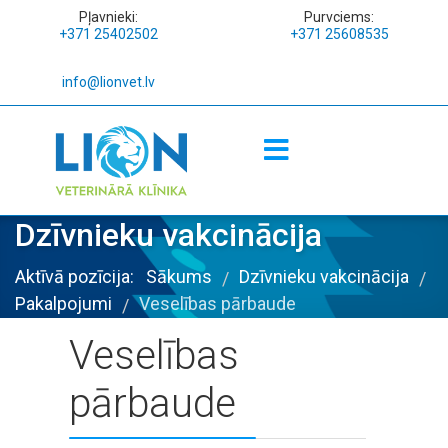
Pļavnieki:
Purvciems:
+371 25402502
+371 25608535
info@lionvet.lv
Dzīvnieku vakcinācija
Aktīvā pozīcija:
Sākums
Dzīvnieku vakcinācija
/
/
Pakalpojumi
Veselības pārbaude
/
Veselības
pārbaude