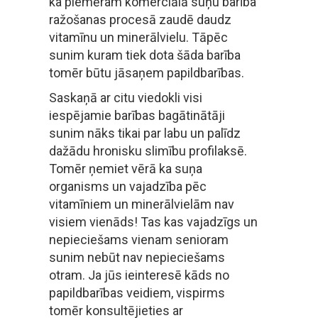
ka piemēram komerciālā suņu barība
ražošanas procesā zaudē daudz
vitamīnu un minerālvielu. Tāpēc
sunim kuram tiek dota šāda barība
tomēr būtu jāsaņem papildbarības.
Saskaņā ar citu viedokli visi
iespējamie barības bagātinātāji
sunim nāks tikai par labu un palīdz
dažādu hronisku slimību profilaksē.
Tomēr ņemiet vērā ka suņa
organisms un vajadzība pēc
vitamīniem un minerālvielām nav
visiem vienāds! Tas kas vajadzīgs un
nepieciešams vienam senioram
sunim nebūt nav nepieciešams
otram. Ja jūs ieinteresē kāds no
papildbarības veidiem, vispirms
tomēr konsultējieties ar