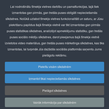
Veterinārā klīnika Pļavnieki
Lai nodrošinātu tīmekļa vietnes darbību un pamatfunkcijas, tajā tiek
Brāļu Kaudzīšu iela 26
, Rīga, LV-1021
izmantotas gan pirmās, gan trešās puses obligāti nepieciešamās
tālr.: 67650518, mob. 25402502
sīkdatnes. Nolūkā uzlabot tīmekļa vietnes funkcionalitāti un saturu, ar Jūsu
Veterinārā klīnika Purvciems
piekrišanu papildus šajā tīmekļa vietnē var tikt izmantotas gan pirmās
t/c “Minska”, Nīcgales iela 2
, Rīga, LV-1035
puses statistikas sīkdatnes, analizējot apmeklējumu statistiku, gan trešās
tālr.: 67561362, mob. 25608535
puses sociālo mēdiju sīkdatnes, darot pieejamus šajā tīmekļa vietnē
izvietotos video materiālus, gan trešās puses mārketinga sīkdatnes, kas tiks
BT Kapital SIA
izmantotas, lai turpmāk Jūs dažādās sociālās platformās saņemtu Jums
Reģ.nr.40003954588
pielāgotu reklāmu.
E-pasts:
info@lionvet.lv
Piekrītu visām sīkdatnēm
Adrese: Nīcgales 2, Rīga, LV-1035
Izmantot tikai nepieciešamās sīkdatnes
Cenrādis
Privātuma politika un sīkdatņu politika
Pielāgot sīkdatnes
© 2026 Visas tiesības aizsargātas
Veterinārā klīnika
Vairāk informācija par sīkdatnēm
Lion