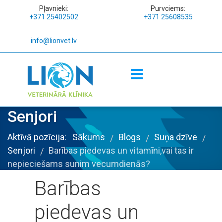
Pļavnieki:
Purvciems:
+371 25402502
+371 25608535
info@lionvet.lv
Senjori
Aktīvā pozīcija:
Sākums
Blogs
Suņa dzīve
/
/
/
Senjori
Barības piedevas un vitamīni,vai tas ir
/
nepieciešams sunim vecumdienās?
Barības
piedevas un