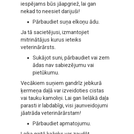
iespējams būs jāapgriež, lai gan
nekad to neesiet darijuši!
Pārbaudiet suņa elkoņu ādu.
Ja tā sacietējusi, izmantojiet
mitrinātājus kurus ieteiks
veterinārārsts.
Sukājot suni, pārbaudiet vai zem
ādas nav sabiezējumu vai
pietūkumu.
Vecākiem suņiem gandrīz jebkurā
ķermeņa daļā var izveidoties cistas
vai tauku kamoliņi. Lai gan lielākā daļa
parasti ir labdabīgi, visi jaunveidojumi
jāatrāda veterinārārstam!
Pārbaudiet apmatojumu.
Laika gaitā kažoks var zaudēt