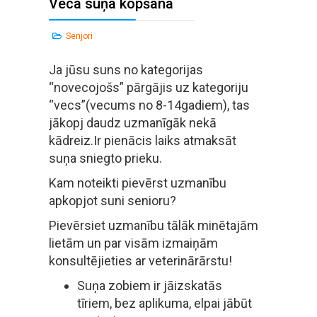
Veca suņa kopšana
Senjori
Ja jūsu suns no kategorijas
“novecojošs” pārgājis uz kategoriju
“vecs”(vecums no 8-14gadiem), tas
jākopj daudz uzmanīgāk nekā
kādreiz.Ir pienācis laiks atmaksāt
suņa sniegto prieku.
Kam noteikti pievērst uzmanību
apkopjot suni senioru?
Pievērsiet uzmanību tālāk minētajām
lietām un par visām izmaiņām
konsultējieties ar veterinārārstu!
Suņa zobiem ir jāizskatās
tīriem, bez aplikuma, elpai jābūt