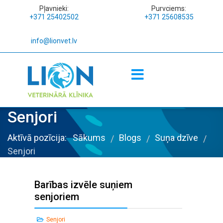
Pļavnieki:
Purvciems:
+371 25402502
+371 25608535
info@lionvet.lv
Senjori
Aktīvā pozīcija:
Sākums
Blogs
Suņa dzīve
/
/
/
Senjori
Barības izvēle suņiem
senjoriem
Senjori