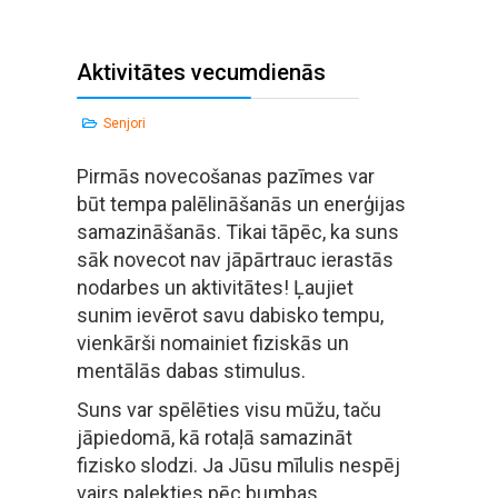
Aktivitātes vecumdienās
Senjori
Pirmās novecošanas pazīmes var
būt tempa palēlināšanās un enerģijas
samazināšanās. Tikai tāpēc, ka suns
sāk novecot nav jāpārtrauc ierastās
nodarbes un aktivitātes! Ļaujiet
sunim ievērot savu dabisko tempu,
vienkārši nomainiet fiziskās un
mentālās dabas stimulus.
Suns var spēlēties visu mūžu, taču
jāpiedomā, kā rotaļā samazināt
fizisko slodzi. Ja Jūsu mīlulis nespēj
vairs palekties pēc bumbas,