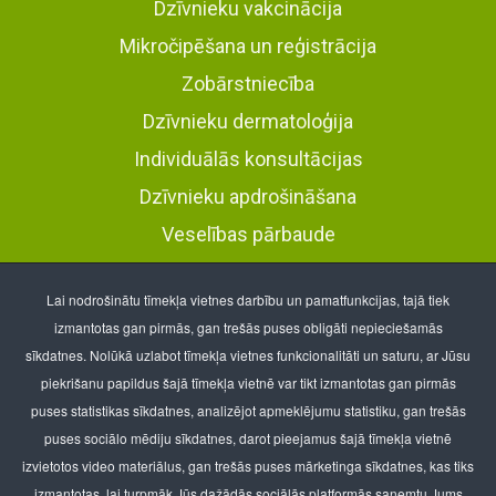
Dzīvnieku vakcinācija
Mikročipēšana un reģistrācija
Zobārstniecība
Dzīvnieku dermatoloģija
Individuālās konsultācijas
Dzīvnieku apdrošināšana
Veselības pārbaude
Veterinārā klīnika Pļavnieki
Lai nodrošinātu tīmekļa vietnes darbību un pamatfunkcijas, tajā tiek
Brāļu Kaudzīšu iela 26
, Rīga, LV-1021
izmantotas gan pirmās, gan trešās puses obligāti nepieciešamās
tālr.: 67650518, mob. 25402502
sīkdatnes. Nolūkā uzlabot tīmekļa vietnes funkcionalitāti un saturu, ar Jūsu
Veterinārā klīnika Purvciems
piekrišanu papildus šajā tīmekļa vietnē var tikt izmantotas gan pirmās
t/c “Minska”, Nīcgales iela 2
, Rīga, LV-1035
puses statistikas sīkdatnes, analizējot apmeklējumu statistiku, gan trešās
tālr.: 67561362, mob. 25608535
puses sociālo mēdiju sīkdatnes, darot pieejamus šajā tīmekļa vietnē
izvietotos video materiālus, gan trešās puses mārketinga sīkdatnes, kas tiks
BT Kapital SIA
izmantotas, lai turpmāk Jūs dažādās sociālās platformās saņemtu Jums