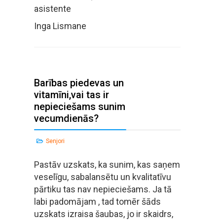
asistente
Inga Lismane
Barības piedevas un
vitamīni,vai tas ir
nepieciešams sunim
vecumdienās?
Senjori
Pastāv uzskats, ka sunim, kas saņem
veselīgu, sabalansētu un kvalitatīvu
pārtiku tas nav nepieciešams. Ja tā
labi padomājam , tad tomēr šāds
uzskats izraisa šaubas, jo ir skaidrs,