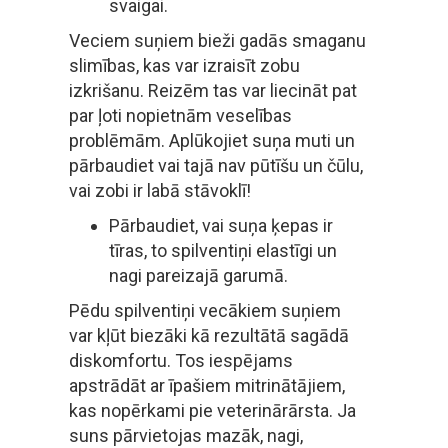
svaigai.
Veciem suņiem bieži gadās smaganu
slimības, kas var izraisīt zobu
izkrišanu. Reizēm tas var liecināt pat
par ļoti nopietnām veselības
problēmām. Aplūkojiet suņa muti un
pārbaudiet vai tajā nav pūtīšu un čūlu,
vai zobi ir labā stāvoklī!
Pārbaudiet, vai suņa ķepas ir
tīras, to spilventiņi elastīgi un
nagi pareizajā garumā.
Pēdu spilventiņi vecākiem suņiem
var kļūt biezāki kā rezultātā sagādā
diskomfortu. Tos iespējams
apstrādāt ar īpašiem mitrinātājiem,
kas nopērkami pie veterinārārsta. Ja
suns pārvietojas mazāk, nagi,