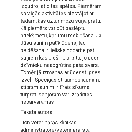
izgudrojiet citas spēles. Piemēram
spraigās aktivitātes aizstājot ar
tādām, kas uztur možu suņa prātu.
Kā piemērs var būt paslēptu
priekšmetu, kārumu meklēšana. Ja
Jūsu sunim patīk ūdens, tad
peldēšana ir lieliska nodarbe pat
suņiem kas cieš no artrīta, jo ūdenī
dzīvnieku neapgrūtina paša svars.
Tomēr jāuzmanas ar ūdenstilpnes
izvēli. Spēcīgas straumes jaunam,
stipram sunim ir tīrais sīkums,
turpretī senjoram var izrādīties
nepārvaramas!
Teksta autors
Lion veterinārās klīnikas
administratore/veterinārārsta