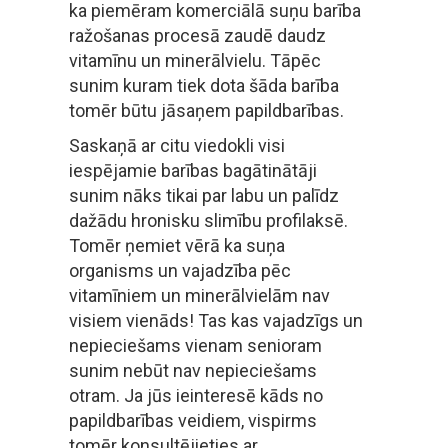
ka piemēram komerciālā suņu barība
ražošanas procesā zaudē daudz
vitamīnu un minerālvielu. Tāpēc
sunim kuram tiek dota šāda barība
tomēr būtu jāsaņem papildbarības.
Saskaņā ar citu viedokli visi
iespējamie barības bagātinātāji
sunim nāks tikai par labu un palīdz
dažādu hronisku slimību profilaksē.
Tomēr ņemiet vērā ka suņa
organisms un vajadzība pēc
vitamīniem un minerālvielām nav
visiem vienāds! Tas kas vajadzīgs un
nepieciešams vienam senioram
sunim nebūt nav nepieciešams
otram. Ja jūs ieinteresē kāds no
papildbarības veidiem, vispirms
tomēr konsultējieties ar