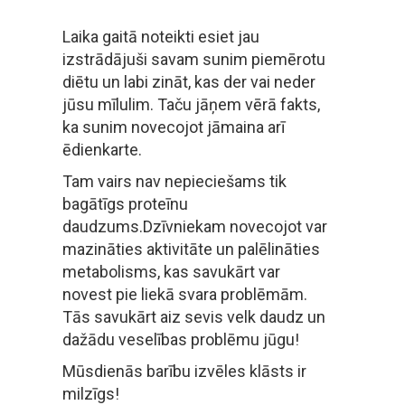
Laika gaitā noteikti esiet jau
izstrādājuši savam sunim piemērotu
diētu un labi zināt, kas der vai neder
jūsu mīlulim. Taču jāņem vērā fakts,
ka sunim novecojot jāmaina arī
ēdienkarte.
Tam vairs nav nepieciešams tik
bagātīgs proteīnu
daudzums.Dzīvniekam novecojot var
mazināties aktivitāte un palēlināties
metabolisms, kas savukārt var
novest pie liekā svara problēmām.
Tās savukārt aiz sevis velk daudz un
dažādu veselības problēmu jūgu!
Mūsdienās barību izvēles klāsts ir
milzīgs!